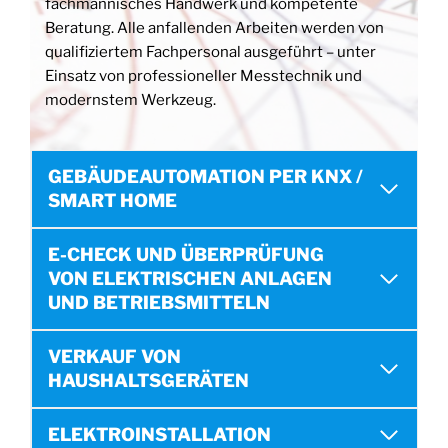
fachmännisches Handwerk und kompetente
Beratung. Alle anfallenden Arbeiten werden von
qualifiziertem Fachpersonal ausgeführt – unter
Einsatz von professioneller Messtechnik und
modernstem Werkzeug.
GEBÄUDEAUTOMATION PER KNX /
SMART HOME
E-CHECK UND ÜBERPRÜFUNG
VON ELEKTRISCHEN ANLAGEN
UND BETRIEBSMITTELN
VERKAUF VON
HAUSHALTSGERÄTEN
ELEKTROINSTALLATION